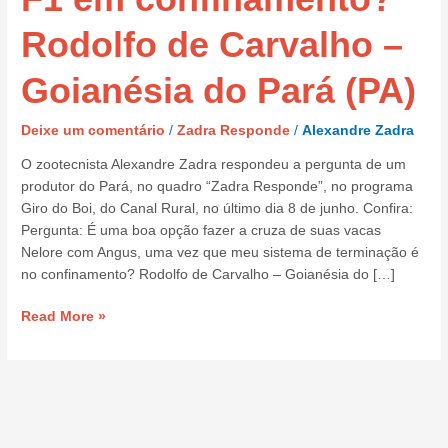
engordar
os
Rodolfo de Carvalho –
F1
em
Goianésia do Pará (PA)
confinamento?
Rodolfo
Deixe um comentário
/
Zadra Responde
/
Alexandre Zadra
de
Carvalho
O zootecnista Alexandre Zadra respondeu a pergunta de um
–
produtor do Pará, no quadro “Zadra Responde”, no programa
Goianésia
Giro do Boi, do Canal Rural, no último dia 8 de junho. Confira:
do
Pergunta: É uma boa opção fazer a cruza de suas vacas
Pará
Nelore com Angus, uma vez que meu sistema de terminação é
(PA)
no confinamento? Rodolfo de Carvalho – Goianésia do […]
Read More »