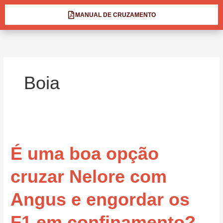
MANUAL DE CRUZAMENTO
Boia
É
uma
É uma boa opção
boa
opção
cruzar
cruzar Nelore com
Nelore
com
Angus e engordar os
Angus
e
F1 em confinamento?