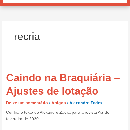
recria
Caindo
na
Caindo na Braquiária –
Braquiária
–
Ajustes
Ajustes de lotação
de
lotação
Deixe um comentário
/
Artigos
/
Alexandre Zadra
Confira o texto de Alexandre Zadra para a revista AG de
fevereiro de 2020