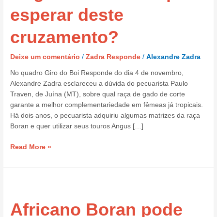
que
esperar deste
esperar
deste
cruzamento?
cruzamento?
Deixe um comentário
/
Zadra Responde
/
Alexandre Zadra
No quadro Giro do Boi Responde do dia 4 de novembro,
Alexandre Zadra esclareceu a dúvida do pecuarista Paulo
Traven, de Juína (MT), sobre qual raça de gado de corte
garante a melhor complementariedade em fêmeas já tropicais.
Há dois anos, o pecuarista adquiriu algumas matrizes da raça
Boran e quer utilizar seus touros Angus […]
Read More »
Africano
Boran
Africano Boran pode
pode
substituir