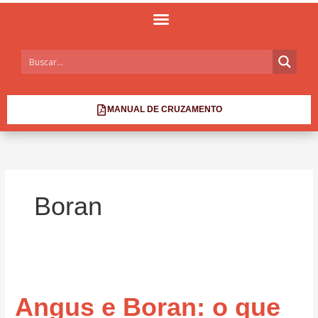
MANUAL DE CRUZAMENTO
Boran
Angus
e
Angus e Boran: o que
Boran:
o