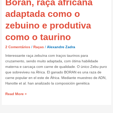
Boran, raça africana
adaptada
como
adaptada como o
o
zebuino
zebuino e produtiva
e
produtiva
como o taurino
como
o
2 Comentários
/
Raças
/
Alexandre Zadra
taurino
Interessante raça zebuína com traços taurinos para
cruzamento, sendo muito adaptada, com ótima habilidade
materna e carcaça com carne de qualidade. O único Zebu puro
que sobreviveu na África. El ganado BORAN es una raza de
carne popular en el este de África. Mediante muestreo de ADN,
Hanotte et al. han analizado la composición genética
Read More »