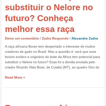
o
substituir o Nelore no
Nelore
no
futuro? Conheça
futuro?
Conheça
melhor essa raça
melhor
essa
Deixe um comentário
/
Zadra Responde
/
Alexandre Zadra
raça
A raça africana Boran tem despertado o interesse de muitos
criadores de gado no Brasil. Mas a questão é: será que esse
bovino exótico e originário do leste da África tem potencial para
substituir o Nelore no futuro? Essa foi a dúvida enviada pelo
criador Ricardo Vilas Boas, de Cuiabá (MT), ao quadro Giro do
Read More »
Boran,
raça
africana