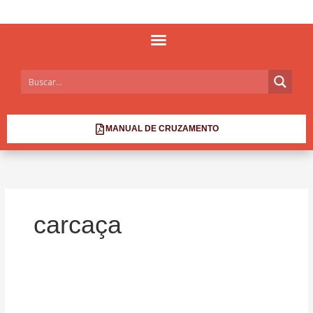
MANUAL DE CRUZAMENTO
carcaça
Santa
Gertrudis