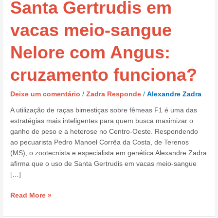
Santa Gertrudis em
em
vacas
meio-
vacas meio-sangue
sangue
Nelore
Nelore com Angus:
com
Angus:
cruzamento funciona?
cruzamento
funciona?
Deixe um comentário
/
Zadra Responde
/
Alexandre Zadra
A utilização de raças bimestiças sobre fêmeas F1 é uma das
estratégias mais inteligentes para quem busca maximizar o
ganho de peso e a heterose no Centro-Oeste. Respondendo
ao pecuarista Pedro Manoel Corrêa da Costa, de Terenos
(MS), o zootecnista e especialista em genética Alexandre Zadra
afirma que o uso de Santa Gertrudis em vacas meio-sangue
[…]
Read More »