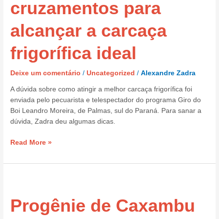
para
cruzamentos para
alcançar
a
alcançar a carcaça
carcaça
frigorífica
frigorífica ideal
ideal
Deixe um comentário
/
Uncategorized
/
Alexandre Zadra
A dúvida sobre como atingir a melhor carcaça frigorífica foi
enviada pelo pecuarista e telespectador do programa Giro do
Boi Leandro Moreira, de Palmas, sul do Paraná. Para sanar a
dúvida, Zadra deu algumas dicas.
Read More »
Progênie
de
Progênie de Caxambu
Caxambu
FM