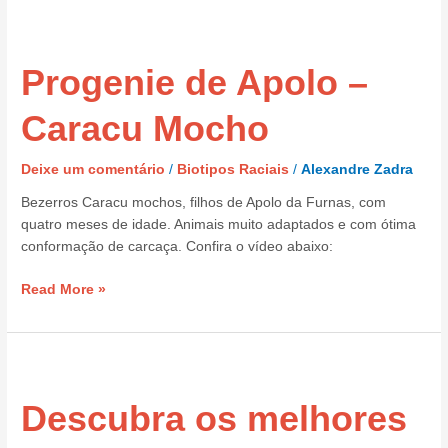
Progenie
de
Progenie de Apolo –
Apolo
–
Caracu
Caracu Mocho
Mocho
Deixe um comentário
/
Biotipos Raciais
/
Alexandre Zadra
Bezerros Caracu mochos, filhos de Apolo da Furnas, com
quatro meses de idade. Animais muito adaptados e com ótima
conformação de carcaça. Confira o vídeo abaixo:
Read More »
Descubra
os
Descubra os melhores
melhores
cruzamentos