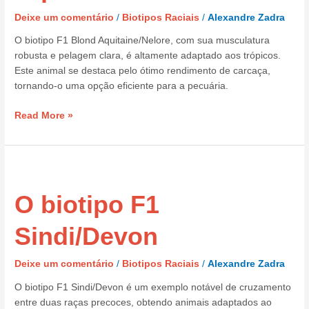
Deixe um comentário
/
Biotipos Raciais
/
Alexandre Zadra
O biotipo F1 Blond Aquitaine/Nelore, com sua musculatura
robusta e pelagem clara, é altamente adaptado aos trópicos.
Este animal se destaca pelo ótimo rendimento de carcaça,
tornando-o uma opção eficiente para a pecuária.
Read More »
O
biotipo
O biotipo F1
F1
Sindi/Devon
Sindi/Devon
Deixe um comentário
/
Biotipos Raciais
/
Alexandre Zadra
O biotipo F1 Sindi/Devon é um exemplo notável de cruzamento
entre duas raças precoces, obtendo animais adaptados ao