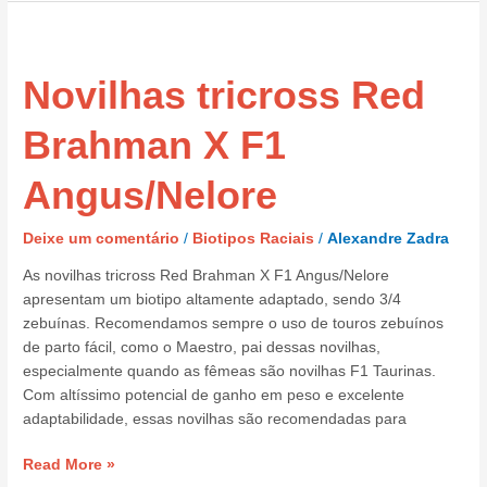
Novilhas
tricross
Novilhas tricross Red
Red
Brahman
X
Brahman X F1
F1
Angus/Nelore
Angus/Nelore
Deixe um comentário
/
Biotipos Raciais
/
Alexandre Zadra
As novilhas tricross Red Brahman X F1 Angus/Nelore
apresentam um biotipo altamente adaptado, sendo 3/4
zebuínas. Recomendamos sempre o uso de touros zebuínos
de parto fácil, como o Maestro, pai dessas novilhas,
especialmente quando as fêmeas são novilhas F1 Taurinas.
Com altíssimo potencial de ganho em peso e excelente
adaptabilidade, essas novilhas são recomendadas para
Read More »