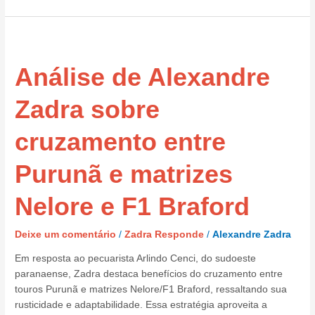
Análise
de
Análise de Alexandre
Alexandre
Zadra
sobre
Zadra sobre
cruzamento
entre
cruzamento entre
Purunã
e
Purunã e matrizes
matrizes
Nelore
Nelore e F1 Braford
e
F1
Deixe um comentário
/
Zadra Responde
/
Alexandre Zadra
Braford
Em resposta ao pecuarista Arlindo Cenci, do sudoeste
paranaense, Zadra destaca benefícios do cruzamento entre
touros Purunã e matrizes Nelore/F1 Braford, ressaltando sua
rusticidade e adaptabilidade. Essa estratégia aproveita a