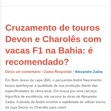
Cruzamento
de
Cruzamento de touros
touros
Devon
e
Devon e Charolês com
Charolês
com
vacas F1 na Bahia: é
vacas
F1
recomendado?
na
Bahia:
Deixe um comentário
/
Zadra Responde
/
Alexandre Zadra
é
recomendado?
Em Bom Jesus da Lapa (BA), o pecuarista André Nascimento
busca aperfeiçoar a qualidade de sua produção diante das
especificidades do clima local. Em busca por uma carcaça
frigorífica de excelência, ele recorre às dicas de Alexandre
Zadra. A dúvida de André envolve a viabilidade de utilizar touros
da raça Devon ou Charolês para cobrir