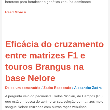
heterose para fortalecer a genética zebuína dominante.
Read More »
Eficácia
do
Eficácia do cruzamento
cruzamento
entre
matrizes
entre matrizes F1 e
F1
e
touros Brangus na
touros
Brangus
base Nelore
na
base
Deixe um comentário
/
Zadra Responde
/
Alexandre Zadra
Nelore
A pergunta veio do pecuarista Carlos Nicolau, de Campos (RJ),
que está em busca de aprimorar sua seleção de matrizes meio-
sangue Nelore cruzadas com outras raças zebuínas,