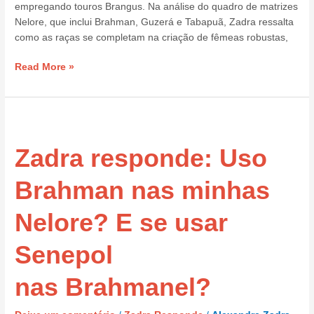
empregando touros Brangus. Na análise do quadro de matrizes
Nelore, que inclui Brahman, Guzerá e Tabapuã, Zadra ressalta
como as raças se completam na criação de fêmeas robustas,
Read More »
Zadra
responde:
Zadra responde: Uso
Uso
Brahman
nas
Brahman nas minhas
minhas
Nelore?
Nelore? E se usar
E
se
Senepol
usar
Senepol
nas Brahmanel?
nas Brahmanel?