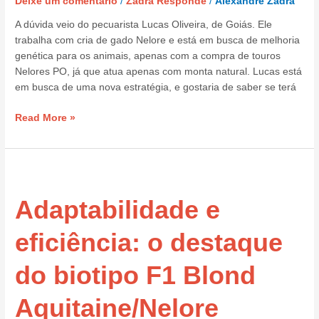
Deixe um comentário
/
Zadra Responde
/
Alexandre Zadra
A dúvida veio do pecuarista Lucas Oliveira, de Goiás. Ele
trabalha com cria de gado Nelore e está em busca de melhoria
genética para os animais, apenas com a compra de touros
Nelores PO, já que atua apenas com monta natural. Lucas está
em busca de uma nova estratégia, e gostaria de saber se terá
Read More »
Adaptabilidade
e
Adaptabilidade e
eficiência:
o
destaque
eficiência: o destaque
do
biotipo
do biotipo F1 Blond
F1
Blond
Aquitaine/Nelore
Aquitaine/Nelore