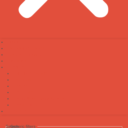
INÍCIO
ALEXANDRE ZADRA
ZADRA RESPONDE
NOTÍCIAS
TÓPICOS
BIOTIPOS RACIAIS
ARTIGOS
RAÇAS
RECEITAS
PESQUISAS E MONOGRAFIAS
PROGÊNIES
CONTATO
Search
Generic filters