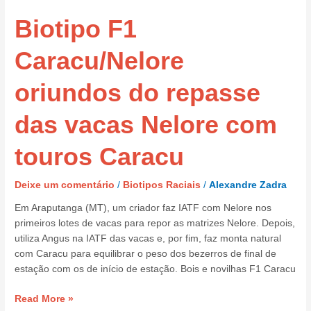
F1
Biotipo F1
Caracu/Nelore
oriundos
do
Caracu/Nelore
repasse
das
oriundos do repasse
vacas
Nelore
das vacas Nelore com
com
touros
touros Caracu
Caracu
Deixe um comentário
/
Biotipos Raciais
/
Alexandre Zadra
Em Araputanga (MT), um criador faz IATF com Nelore nos
primeiros lotes de vacas para repor as matrizes Nelore. Depois,
utiliza Angus na IATF das vacas e, por fim, faz monta natural
com Caracu para equilibrar o peso dos bezerros de final de
estação com os de início de estação. Bois e novilhas F1 Caracu
Read More »