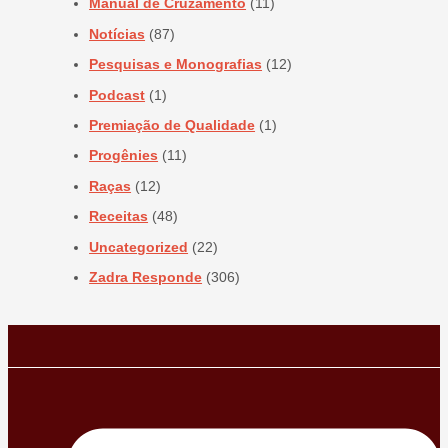
Manual de Cruzamento
(11)
Notícias
(87)
Pesquisas e Monografias
(12)
Podcast
(1)
Premiação de Qualidade
(1)
Progênies
(11)
Raças
(12)
Receitas
(48)
Uncategorized
(22)
Zadra Responde
(306)