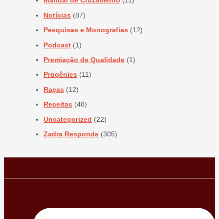
Manual de Cruzamento
(11)
Notícias
(87)
Pesquisas e Monografias
(12)
Podcast
(1)
Premiação de Qualidade
(1)
Progênies
(11)
Raças
(12)
Receitas
(48)
Uncategorized
(22)
Zadra Responde
(305)