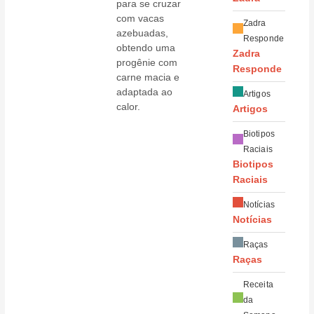
para se cruzar
com vacas
Zadra
azebuadas,
Responde
obtendo uma
Zadra
progênie com
Responde
carne macia e
adaptada ao
Artigos
calor.
Artigos
Biotipos
Raciais
Biotipos
Raciais
Notícias
Notícias
Raças
Raças
Receita
da