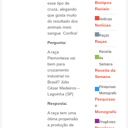
Biotipos
esse tipo de
cruza, alegando
Raciais
que gosta muito
Notícias
do resultado dos
Notícias
animais meio
sangue. Confira!
Raças
Raças
Pergunta:
A raça
Receita
Piemontesa vai
da
bem para
Semana
cruzamento
Receita da
industrial no
Semana
Brasil? Júlio
Pesquisas e
César Medeiros –
Monografias
Lagoinha (SP)
Pesquisas
Resposta:
e
Monografias
A raça tem uma
ótima propensão
Progênies
a produção de