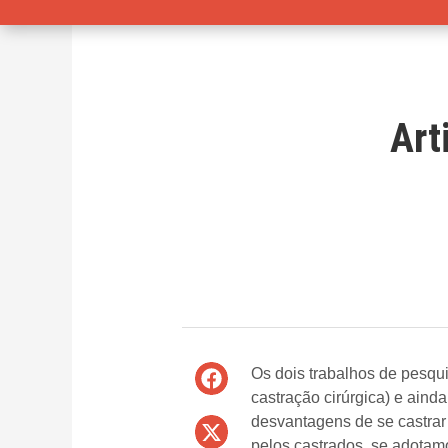
Art
Os dois trabalhos de pesqu
castração cirúrgica) e aind
desvantagens de se castra
pelos castrados, se adotamo