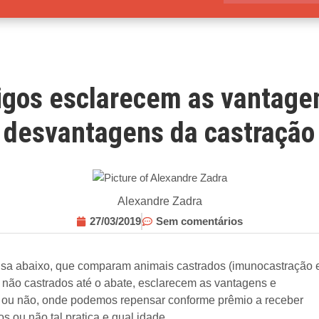
igos esclarecem as vantage
desvantagens da castração
Alexandre Zadra
27/03/2019
Sem comentários
isa abaixo, que comparam animais castrados (imunocastração 
a não castrados até o abate, esclarecem as vantagens e
r ou não, onde podemos repensar conforme prêmio a receber
s ou não tal pratica e qual idade.