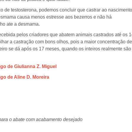
co de testosterona, podemos concluir que castrar ao nasciment
desmama causa menos estresse aos bezerros e não há
nho ate a desmama.
cebida pelos criadores que abatem animais castrados até os 1
har a castração com bons olhos, pois a maior concentração de
eiro se dá após os 17 meses, quando os inteiros realmente são
tigo de Giulianna Z. Miguel
igo de Aline D. Moreira
 para o abate com acabamento desejado