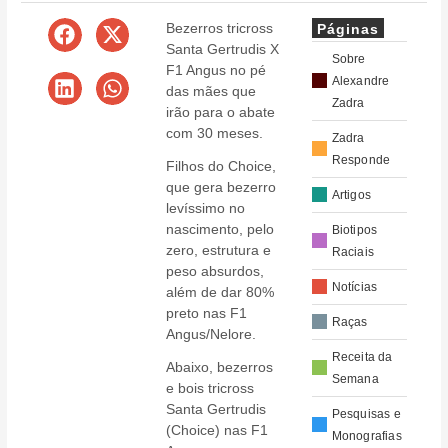
Bezerros tricross
Páginas
Santa Gertrudis X
Sobre
F1 Angus no pé
Alexandre
das mães que
Zadra
irão para o abate
com 30 meses.
Zadra
Responde
Filhos do Choice,
que gera bezerro
Artigos
levíssimo no
nascimento, pelo
Biotipos
zero, estrutura e
Raciais
peso absurdos,
Notícias
além de dar 80%
preto nas F1
Raças
Angus/Nelore.
Receita da
Abaixo, bezerros
Semana
e bois tricross
Santa Gertrudis
Pesquisas e
(Choice) nas F1
Monografias