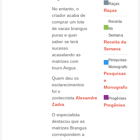
Raças
No entanto, o
Raças
criador acaba de
comprar um lote
Receita
de vacas brangus
da
puras e quer
Semana
saber se terá
Receita da
sucesso
Semana
acasalando as
Pesquisas e
matrizes com
Monografias
touro Angus.
Pesquisas
Quem deu os
e
esclarecimentos
Monografias
foi o
zootecnista
Alexandre
Progênies
Zadra
.
Progênies
O especialista
destacou que as
matrizes Brangus
correspondem a