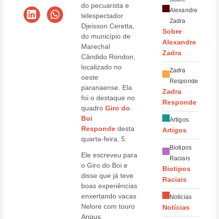
do pecuarista e
Alexandre
telespectador
Zadra
Djeisson Ceretta,
Sobre
do município de
Alexandre
Marechal
Zadra
Cândido Rondon,
localizado no
Zadra
oeste
Responde
paranaense. Ela
Zadra
foi o destaque no
Responde
quadro
Giro do
Boi
Artigos
Responde
desta
Artigos
quarta-feira, 5.
Biotipos
Ele escreveu para
Raciais
o Giro do Boi e
Biotipos
disse que já teve
Raciais
boas experiências
enxertando vacas
Notícias
Nelore com touro
Notícias
Angus.