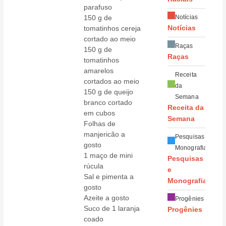
parafuso
150 g de
Notícias
tomatinhos cereja
Notícias
cortado ao meio
Raças
150 g de
Raças
tomatinhos
amarelos
Receita
cortados ao meio
da
150 g de queijo
Semana
branco cortado
Receita da
em cubos
Semana
Folhas de
manjericão a
Pesquisas e
gosto
Monografias
1 maço de mini
Pesquisas
rúcula
e
Sal e pimenta a
Monografias
gosto
Azeite a gosto
Progênies
Suco de 1 laranja
Progênies
coado