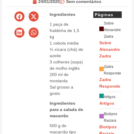
24/01/2020
Sem comentários
Ingredientes
Páginas
Sobre
1 peça de
Alexandre
fraldinha de 1,5
kg
Zadra
1 cebola média
Sobre
½ xícara (chá) de
Alexandre
azeite
Zadra
3 colheres (sopa)
Zadra
de molho inglês
Responde
200 ml de
Zadra
mostarda
Responde
Sal grosso a
gosto
Artigos
Ingredientes
Artigos
para a salada de
Biotipos
macarrão
Raciais
500 g de
Biotipos
macarrão tipo
Raciais