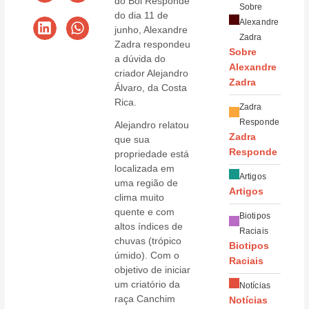
do Boi Responde
Sobre
do dia 11 de
Alexandre
junho, Alexandre
Zadra
Zadra respondeu
Sobre
a dúvida do
Alexandre
criador Alejandro
Zadra
Álvaro, da Costa
Rica.
Zadra
Responde
Alejandro relatou
Zadra
que sua
Responde
propriedade está
localizada em
Artigos
uma região de
Artigos
clima muito
quente e com
Biotipos
altos índices de
Raciais
chuvas (trópico
Biotipos
úmido). Com o
Raciais
objetivo de iniciar
um criatório da
Notícias
raça Canchim
Notícias