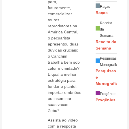
para,
Raças
futuramente,
Raças
comercializar
touros
Receita
reprodutores na
da
América Central,
Semana
o pecuarista
Receita da
apresentou duas
Semana
dúvidas cruciais:
o Canchim
Pesquisas e
trabalha bem sob
Monografias
calor e umidade?
Pesquisas
E qual a melhor
e
estratégia para
Monografias
fundar o plantel:
importar embriões
Progênies
ou inseminar
Progênies
suas vacas
Zebu?
Assista ao vídeo
com a resposta