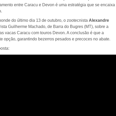
uzamento entre Caracu e Devon é uma estratégia que se encaixa
o.
onde do último dia 13 de outubro, o zootecnista
Alexandre
sta Guilherme Machado, de Barra do Bugres (MT), sobre a
uas vacas Caracu com touros Devon. A conclusão é que a
e opção, garantindo bezerros pesados e precoces no abate.
osta: