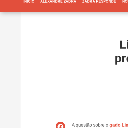
INÍCIO
ALEXANDRE ZADRA
ZADRA RESPONDE
NO
L
pr
A questão sobre o
gado Li