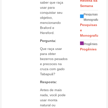
Receita da
saber que raça
Semana
usar para
conquistar seu
Pesquisas e
objetivo,
Monografias
mencionando
Pesquisas
Braford e
e
Hereford.
Monografias
Pergunta:
Progênies
Que raça usar
Progênies
para obter
bezerros pesados
e precoces na
cruza com gado
Tabapuã?
Resposta:
Antes de mais
nada, você pode
usar monta
natural ou