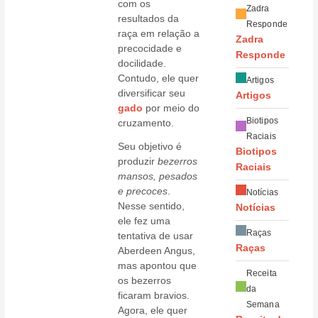
com os
Zadra
resultados da
Responde
raça em relação a
Zadra
precocidade e
Responde
docilidade.
Contudo, ele quer
Artigos
diversificar seu
Artigos
gado
por meio do
Biotipos
cruzamento.
Raciais
Seu objetivo é
Biotipos
produzir
bezerros
Raciais
mansos, pesados
e precoces
.
Notícias
Nesse sentido,
Notícias
ele fez uma
Raças
tentativa de usar
Raças
Aberdeen Angus,
mas apontou que
Receita
os bezerros
da
ficaram bravios.
Semana
Agora, ele quer