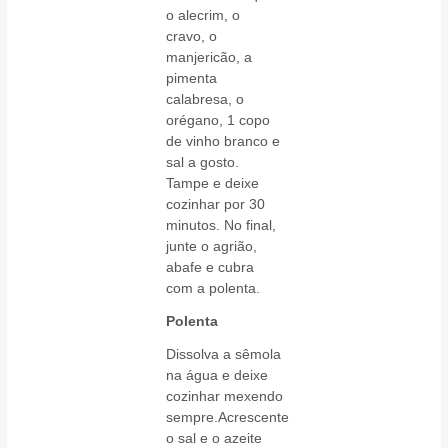
o alecrim, o
cravo, o
manjericão, a
pimenta
calabresa, o
orégano, 1 copo
de vinho branco e
sal a gosto.
Tampe e deixe
cozinhar por 30
minutos. No final,
junte o agrião,
abafe e cubra
com a polenta.
Polenta
Dissolva a sêmola
na água e deixe
cozinhar mexendo
sempre.Acrescente
o sal e o azeite