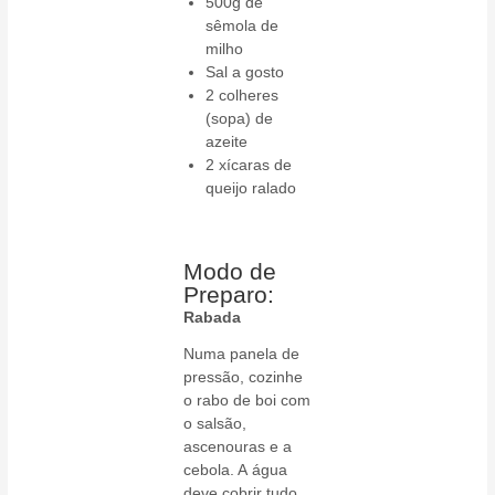
500g de
sêmola de
milho
Sal a gosto
2 colheres
(sopa) de
azeite
2 xícaras de
queijo ralado
Modo de
Preparo:
Rabada
Numa panela de
pressão, cozinhe
o rabo de boi com
o salsão,
ascenouras e a
cebola. A água
deve cobrir tudo.