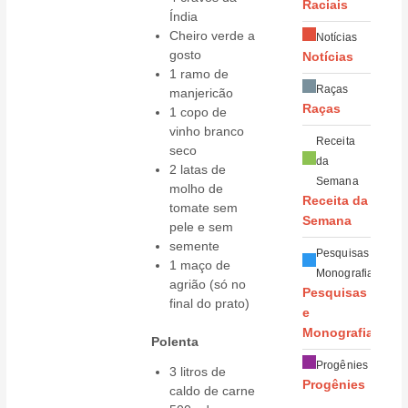
Raciais
Índia
Cheiro verde a
Notícias
gosto
Notícias
1 ramo de
Raças
manjericão
Raças
1 copo de
vinho branco
Receita
seco
da
2 latas de
Semana
molho de
Receita da
tomate sem
Semana
pele e sem
semente
Pesquisas e
1 maço de
Monografias
agrião (só no
Pesquisas
final do prato)
e
Monografias
Polenta
Progênies
3 litros de
Progênies
caldo de carne