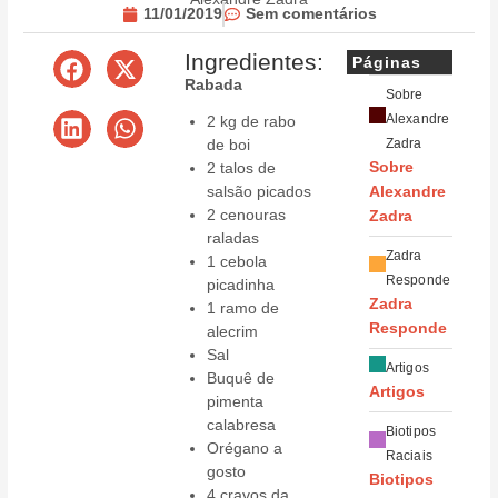
11/01/2019
Sem comentários
Ingredientes:
Páginas
Rabada
Sobre
Alexandre
2 kg de rabo
de boi
Zadra
2 talos de
Sobre
salsão picados
Alexandre
2 cenouras
Zadra
raladas
Zadra
1 cebola
Responde
picadinha
Zadra
1 ramo de
Responde
alecrim
Sal
Artigos
Buquê de
Artigos
pimenta
calabresa
Biotipos
Orégano a
Raciais
gosto
Biotipos
4 cravos da