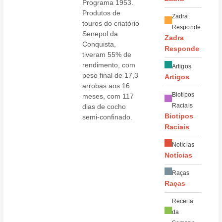
Programa 1953.
Produtos de
Zadra
touros do criatório
Responde
Senepol da
Zadra
Conquista,
Responde
tiveram 55% de
rendimento, com
Artigos
peso final de 17,3
Artigos
arrobas aos 16
Biotipos
meses, com 117
Raciais
dias de cocho
Biotipos
semi-confinado.
Raciais
Notícias
Notícias
Raças
Raças
Receita
da