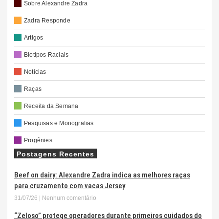
Sobre Alexandre Zadra
Zadra Responde
Artigos
Biotipos Raciais
Notícias
Raças
Receita da Semana
Pesquisas e Monografias
Progênies
Postagens Recentes
Beef on dairy: Alexandre Zadra indica as melhores raças
para cruzamento com vacas Jersey
31/07/26
Nenhum comentário
“Zeloso” protege operadores durante primeiros cuidados do