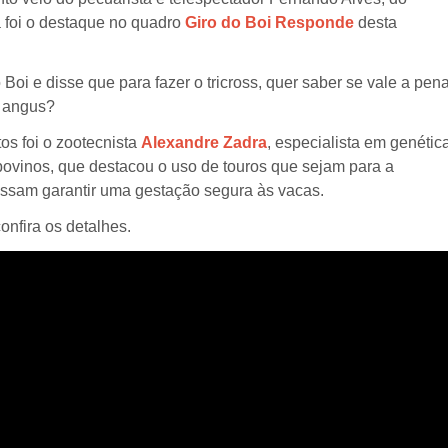
a foi o destaque no quadro
Giro do Boi Responde
desta
Boi e disse que para fazer o tricross, quer saber se vale a pen
a angus?
s foi o zootecnista
Alexandre Zadra
, especialista em genétic
bovinos, que destacou o uso de touros que sejam para a
possam garantir uma gestação segura às vacas.
onfira os detalhes.