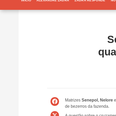
INÍCIO
ALEXANDRE ZADRA
ZADRA RESPONDE
NO
S
qua
Matrizes
Senepol,
Nelore
de bezerros da fazenda.
A questão sobre o cruzamen