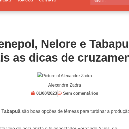
TÍCIAS
TÓPICOS
CONTATO
enepol, Nelore e Tabapu
is as dicas de cruzame
Alexandre Zadra
01/08/2023
Sem comentários
e
Tabapuã
são boas opções de fêmeas para turbinar a produçã
to veio do pecuarista e telespectador Fernando Alves, do