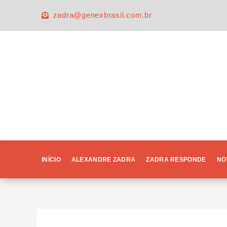
Ir
zadra@genexbrasil.com.br
para
o
conteúdo
INÍCIO
ALEXANDRE ZADRA
ZADRA RESPONDE
NO