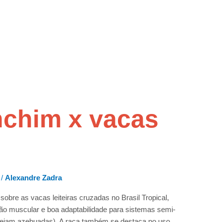
nchim x vacas
/
Alexandre Zadra
bre as vacas leiteiras cruzadas no Brasil Tropical,
o muscular e boa adaptabilidade para sistemas semi-
sejam azebuadas). A raça também se destaca no uso