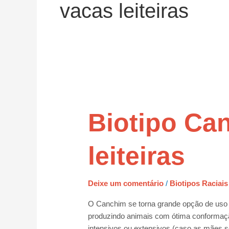
vacas leiteiras
Biotipo
Canchim
x
Biotipo Ca
vacas
leiteiras
leiteiras
Deixe um comentário
/
Biotipos Raciais
O Canchim se torna grande opção de uso so
produzindo animais com ótima conformaçã
intensivos ou extensivos (caso as mães 