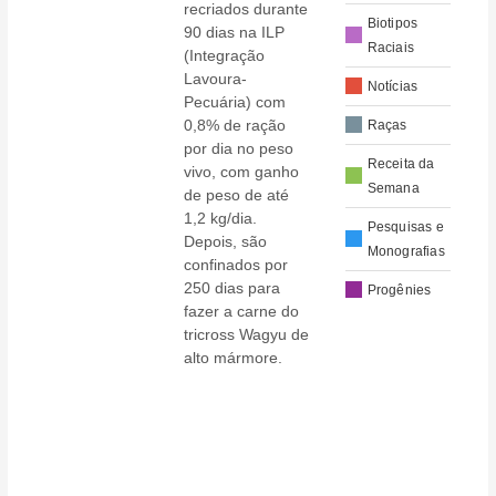
recriados durante
Biotipos
90 dias na ILP
Raciais
(Integração
Lavoura-
Notícias
Pecuária) com
0,8% de ração
Raças
por dia no peso
Receita da
vivo, com ganho
Semana
de peso de até
1,2 kg/dia.
Pesquisas e
Depois, são
Monografias
confinados por
250 dias para
Progênies
fazer a carne do
tricross Wagyu de
alto mármore.