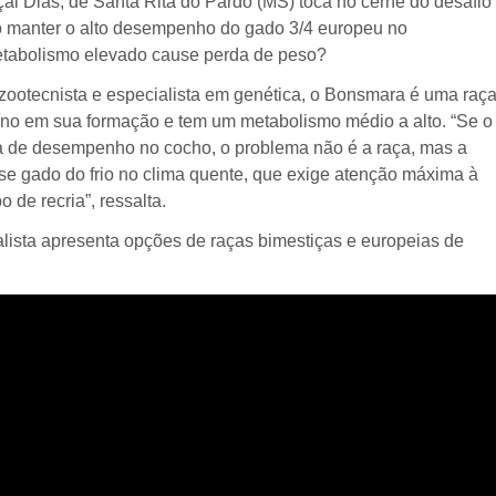
al Dias, de Santa Rita do Pardo (MS) toca no cerne do desafio
o manter o alto desempenho do gado 3/4 europeu no
tabolismo elevado cause perda de peso?
ootecnista e especialista em genética, o Bonsmara é uma raç
no em sua formação e tem um metabolismo médio a alto. “Se o
a de desempenho no cocho, o problema não é a raça, mas a
e gado do frio no clima quente, que exige atenção máxima à
o de recria”, ressalta.
alista apresenta opções de raças bimestiças e europeias de