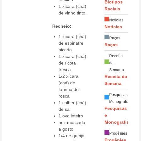
Biotipos
1 xícara (chá)
Raciais
de vinho tinto.
Notícias
Recheio:
Notícias
1 xícara (chá)
Raças
de espinafre
Raças
picado
1 xícara (chá)
Receita
de ricota
da
fresca
Semana
1/2 xícara
Receita da
(chá) de
Semana
farinha de
Pesquisas e
rosca
Monografias
1 colher (chá)
Pesquisas
de sal
e
1 ovo inteiro
noz moscada
Monografias
a gosto
Progênies
1/4 de queijo
Progênies