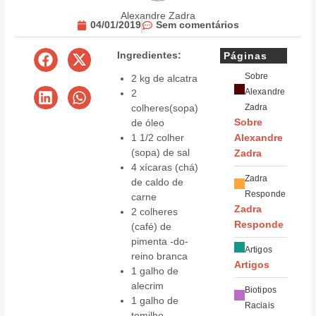
Alexandre Zadra
04/01/2019
Sem comentários
Ingredientes:
Páginas
Sobre
2 kg de alcatra
Alexandre
2
colheres(sopa)
Zadra
de óleo
Sobre
1 1/2 colher
Alexandre
(sopa) de sal
Zadra
4 xícaras (chá)
Zadra
de caldo de
Responde
carne
Zadra
2 colheres
Responde
(café) de
pimenta -do-
Artigos
reino branca
Artigos
1 galho de
alecrim
Biotipos
1 galho de
Raciais
tomilho