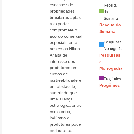
escassez de
Receita
propriedades
da
brasileiras aptas
Semana
a exportar
Receita da
compromete o
Semana
acordo comercial,
especialmente
Pesquisas e
nas cotas Hilton.
Monografias
A falta de
Pesquisas
interesse dos
e
produtores em
Monografias
custos de
Progênies
rastreabilidade é
Progênies
um obstáculo,
sugerindo que
uma aliança
estratégica entre
ministérios,
indústria e
produtores pode
melhorar as