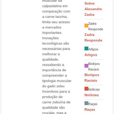
muscular da
Sobre
calpastatina em
Alexandre
comparação com
Zadra
a carne taurina,
limita seu acesso
Zadra
a mercados
Responde
importantes.
Zadra
Inovações
Responde
tecnológicas são
necessárias para
Artigos
melhorar a
Artigos
qualidade,
Biotipos
ressaltando a
Raciais
importância de
Biotipos
compreender a
tipologia muscular
Raciais
do gado zebu.
Notícias
Incentivos para a
Notícias
produção de
carne zebuína de
Raças
qualidade são
Raças
cruciais, mas a