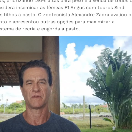
, priorizando DEPs altas para peso e a venda de todos 
onsidera inseminar as fêmeas F1 Angus com touros Sindi
s filhos a pasto. O zootecnista Alexandre Zadra avaliou o
nto e apresentou outras opções para maximizar a
istema de recria e engorda a pasto.