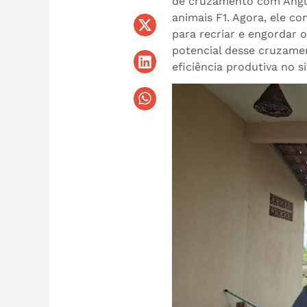
de cruzamento com Angus
animais F1. Agora, ele c
para recriar e engordar o
potencial desse cruzame
eficiência produtiva no s
Tocador
de
vídeo