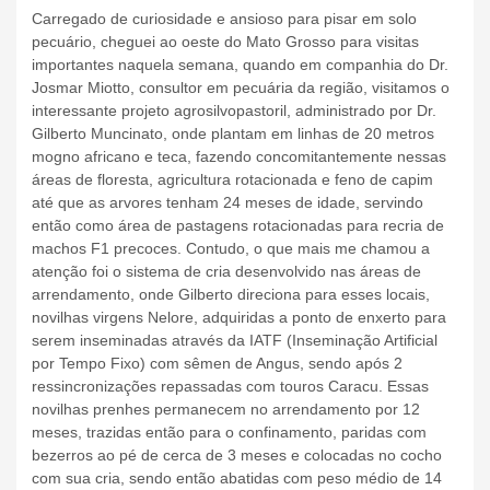
Carregado de curiosidade e ansioso para pisar em solo
pecuário, cheguei ao oeste do Mato Grosso para visitas
importantes naquela semana, quando em companhia do Dr.
Josmar Miotto, consultor em pecuária da região, visitamos o
interessante projeto agrosilvopastoril, administrado por Dr.
Gilberto Muncinato, onde plantam em linhas de 20 metros
mogno africano e teca, fazendo concomitantemente nessas
áreas de floresta, agricultura rotacionada e feno de capim
até que as arvores tenham 24 meses de idade, servindo
então como área de pastagens rotacionadas para recria de
machos F1 precoces. Contudo, o que mais me chamou a
atenção foi o sistema de cria desenvolvido nas áreas de
arrendamento, onde Gilberto direciona para esses locais,
novilhas virgens Nelore, adquiridas a ponto de enxerto para
serem inseminadas através da IATF (Inseminação Artificial
por Tempo Fixo) com sêmen de Angus, sendo após 2
ressincronizações repassadas com touros Caracu. Essas
novilhas prenhes permanecem no arrendamento por 12
meses, trazidas então para o confinamento, paridas com
bezerros ao pé de cerca de 3 meses e colocadas no cocho
com sua cria, sendo então abatidas com peso médio de 14