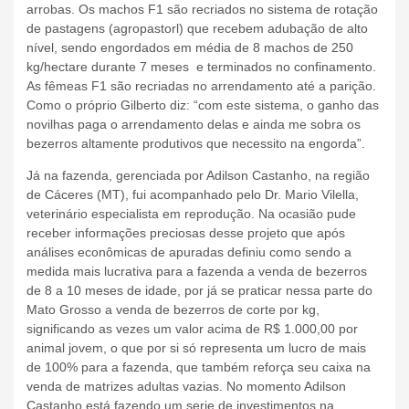
arrobas. Os machos F1 são recriados no sistema de rotação
de pastagens (agropastorl) que recebem adubação de alto
nível, sendo engordados em média de 8 machos de 250
kg/hectare durante 7 meses e terminados no confinamento.
As fêmeas F1 são recriadas no arrendamento até a parição.
Como o próprio Gilberto diz: “com este sistema, o ganho das
novilhas paga o arrendamento delas e ainda me sobra os
bezerros altamente produtivos que necessito na engorda”.
Já na fazenda, gerenciada por Adilson Castanho, na região
de Cáceres (MT), fui acompanhado pelo Dr. Mario Vilella,
veterinário especialista em reprodução. Na ocasião pude
receber informações preciosas desse projeto que após
análises econômicas de apuradas definiu como sendo a
medida mais lucrativa para a fazenda a venda de bezerros
de 8 a 10 meses de idade, por já se praticar nessa parte do
Mato Grosso a venda de bezerros de corte por kg,
significando as vezes um valor acima de R$ 1.000,00 por
animal jovem, o que por si só representa um lucro de mais
de 100% para a fazenda, que também reforça seu caixa na
venda de matrizes adultas vazias. No momento Adilson
Castanho está fazendo um serie de investimentos na