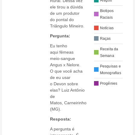
Rural. Dessa vez
Artigos
ele tirou a dúvida
Biotipos
de um produtor
Raciais
do pontal do
Triângulo Mineiro.
Notícias
Pergunta:
Raças
Eu tenho
Receita da
aqui fêmeas
Semana
meio-sangue
Angus x Nelore.
Pesquisas e
O que você acha
Monografias
de eu usar
o Devon sobre
Progênies
elas? Luiz Antônio
de
Matos, Carneirinho
(MG).
Resposta:
A pergunta é