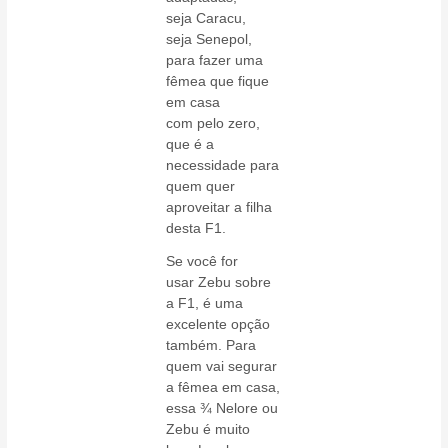
seja Caracu,
seja Senepol,
para fazer uma
fêmea que fique
em casa
com pelo zero,
que é a
necessidade para
quem quer
aproveitar a filha
desta F1.
Se você for
usar Zebu sobre
a F1, é uma
excelente opção
também. Para
quem vai segurar
a fêmea em casa,
essa ¾ Nelore ou
Zebu é muito