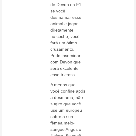
de Devon na F1,
se você
desmamar esse
animal e jogar
diretamente
no cocho, você
fará um ótimo
cruzamento.
Pode inseminar
com Devon que
será excelente
esse tricross.
A menos que
você confine após
a desmama, não
sugiro que você
use um europeu
sobre a sua
fêmea meio-
sangue Angus x
Nelore. Se você