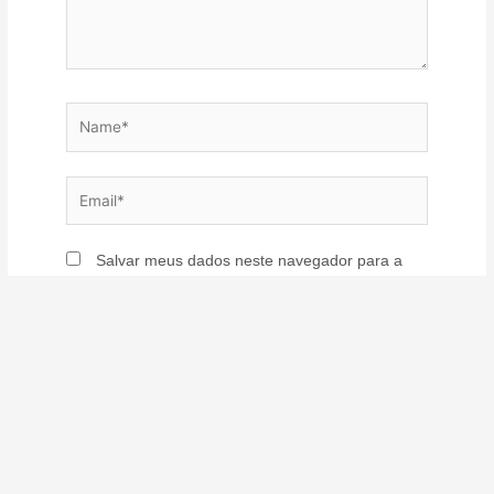
Name*
Email*
Salvar meus dados neste navegador para a
próxima vez que eu comentar.
Notifique-me de novos comentários via e-
mail. Você também pode
se inscrever
sem
comentar.