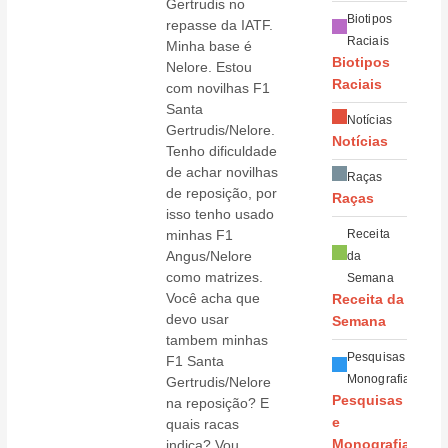
Gertrudis no
Biotipos
repasse da IATF.
Raciais
Minha base é
Biotipos
Nelore. Estou
Raciais
com novilhas F1
Santa
Notícias
Gertrudis/Nelore.
Notícias
Tenho dificuldade
de achar novilhas
Raças
de reposição, por
Raças
isso tenho usado
minhas F1
Receita
Angus/Nelore
da
como matrizes.
Semana
Você acha que
Receita da
devo usar
Semana
tambem minhas
Pesquisas e
F1 Santa
Monografias
Gertrudis/Nelore
Pesquisas
na reposição? E
e
quais racas
indica? Vou
Monografias