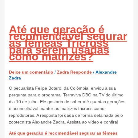
Até que geração é
recomendável segurar
as fêmeas Tricross
para serem usadas
como matrizes?
Deixe um comentário
/
Zadra Responde
/
Alexandre
Zadra
O pecuarista Felipe Botero, da Colômbia, enviou a sua
pergunta para o programa Terraviva DBO na TV do último
dia 10 de julho. Ele gostaria de saber até quantas gerações
é aconselhável manter as matrizes tricross como
reprodutoras. A resposta foi dada de forma detalhada pelo
zootecnista Alexandre Zadra. Assista ao vídeo e confira!
Até que geração é recomendável segurar as fêmeas