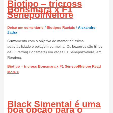
Biotipo – tricross
Bonsmara x F1
Senepol/Nelore
Deixe um comentário
/
Biotipos Raciais
/
Alexandre
Zadra
Cruzamento com o objetivo de manter altíssima
adaptabilidade e pelagem vermelha. Os bezerros são filhos
de El Patron( Bonsmara) em vacas F1 Senepol/Nelore, em
Roraima.
Biotipo – tricross Bonsmara x F1 Senepol/Nelore
Read
More »
Black Simental é uma
boa opção para o