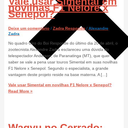
Vale usar Simental em
novilhas F1 Nelore x
Senepol?
Deixe um comentário
/
Zadra Responde
/
Alexandre
Zadra
No quadro Giro do Boi Responde do último dia 20 de abril, o
zootecnista Alexandre Zadra esclareceu uma dúvida do
telespectador Anderson, de Paranatinga (MT), que quer
saber se vale a pena usar touros Simental em suas novilhas
F1 Nelore x Senepol. Segundo o especialista, a grande
vantagem deste projeto reside na base materna. A […]
Vale usar Simental em novilhas F1 Nelore x Senepol?
Read More »
Wagyu no Cerrado: